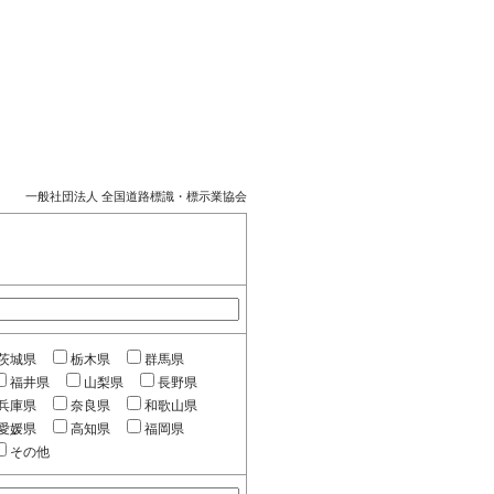
一般社団法人 全国道路標識・標示業協会
茨城県
栃木県
群馬県
福井県
山梨県
長野県
兵庫県
奈良県
和歌山県
愛媛県
高知県
福岡県
その他