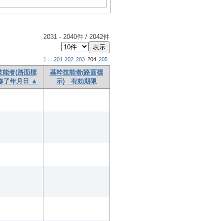
2031
-
2040
件 /
2042
件
1
...
201
202
203
204
205
技能者(路面標
基幹技能者(路面標
修了年月日 ▲
示) 有効期限