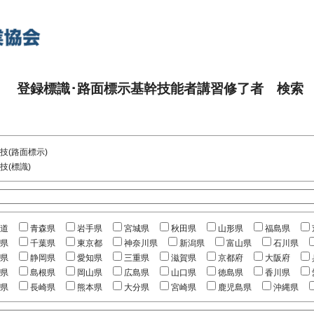
登録標識･路面標示基幹技能者講習修了者 検索
技(路面標示)
技(標識)
道
青森県
岩手県
宮城県
秋田県
山形県
福島県
県
千葉県
東京都
神奈川県
新潟県
富山県
石川県
県
静岡県
愛知県
三重県
滋賀県
京都府
大阪府
県
島根県
岡山県
広島県
山口県
徳島県
香川県
県
長崎県
熊本県
大分県
宮崎県
鹿児島県
沖縄県