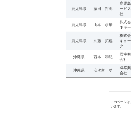
鹿児島
鹿児島県
藤田 哲郎
ービス
社
株式会
鹿児島県
山本 求磨
ネギー
株式会
鹿児島県
久藤 拓也
キョー
ク
國幸興
沖縄県
西本 和紀
会社
國幸興
沖縄県
安次富 功
会社
このページは
います。