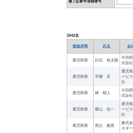
修了証番号/登録番号
2042
名
都道府県
氏名
会
今別府
鹿児島県
白石 裕太朗
式会社
鹿児島
鹿児島県
宇都 至
ービス
社
今別府
鹿児島県
林 昭人
式会社
鹿児島
鹿児島県
横山 信一
ービス
社
株式会
鹿児島県
尾辻 義英
ネギー