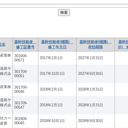
基幹技能者
基幹技能者(標識)
基幹技能者(標識)
基幹
社名
修了証番号
修了年月日
有効期限
示) 
産業株
301609-
2017年2月1日
2027年1月31日
00571
道路サ
301709-
株式会
2017年10月1日
2027年9月30日
00051
産業株
301709-
2018年2月1日
2028年1月31日
00546
道路サ
301709-
株式会
2018年2月1日
2028年1月31日
00547
社カー
301809-
2018年10月1日
2028年9月30日
00045
産業