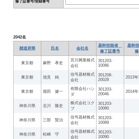
修了証番号/登録番号
2042
名
基幹技能者
基幹技
都道府県
氏名
会社名
修了証番号
修
宮川興業株式
301203-
東京都
麻野 孝史
10086
会社
信号器材株式
301208-
東京都
池見 純
2013
20028
会社
有限会社ハシ
301203-
東京都
堀田 健一
2014
20046
ダ
株式会社コク
301203-
神奈川県
北川 隆史
10080
ブ
信号器材株式
301203-
神奈川県
三部 賢治
10089
会社
信号器材株式
301203-
神奈川県
松崎 守
10090
会社