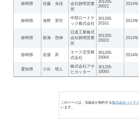
301205-
静岡県
佐藤 央佳
会社静岡営業
2014
20021
所
中部ロードテ
301205-
静岡県
海野 景司
2013
20161
ック株式会社
日道工業株式
301205-
静岡県
新海 啓伸
会社静岡営業
2013
20023
所
エース交安株
301205-
静岡県
岩屋 昇
2014
20064
式会社
株式会社アサ
301205-
愛知県
小出 明人
10093
ヒカッター
このページは、当協会が契約する
株式会社パイプ
います。