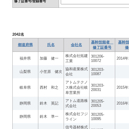
修了証番号/登録番号
2042
名
基幹技能者
基幹技
都道府県
氏名
会社名
修了証番号
修
株式会社拓建
301206-
福井県
加藤 健一
2014
10072
工業
協和産業株式
301203-
山梨県
小笠原 健次
10087
会社
アトムテクノ
301203-
岐阜県
西村 和之
ス株式会社岐
2015
20031
阜営業所
アトム道路株
301205-
静岡県
鈴木 英記
2016
20053
式会社
株式会社フジ
301205-
静岡県
鈴木 準一
10095
ライン
信号器材株式