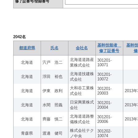
修了証番号/登録番号
2042
名
基幹技能者
基幹技
都道府県
氏名
会社名
修了証番号
修
北海道道路産
301201-
北海道
宍戸 浩二
10071
業株式会社
北海道技建株
301201-
北海道
浮田 裕也
10072
式会社
大和谷工業株
301201-
北海道
伊東 政利
2013
20003
式会社
日栄興業株式
301201-
北海道
水間 照義
2013
20004
会社
北海道道路整
301201-
北海道
齊藤 慎二
2013
20006
備株式会社
株式会社テク
301202-
青森県
渡邊 健司
10074
ノ中央