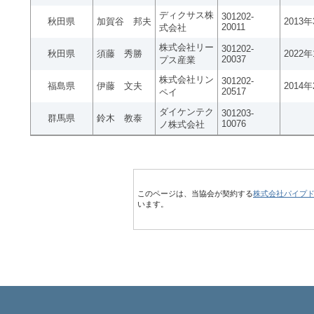
ディクサス株
301202-
秋田県
加賀谷 邦夫
2013
20011
式会社
株式会社リー
301202-
秋田県
須藤 秀勝
2022
20037
プス産業
株式会社リン
301202-
福島県
伊藤 文夫
2014
20517
ペイ
ダイケンテク
301203-
群馬県
鈴木 教泰
10076
ノ株式会社
このページは、当協会が契約する
株式会社パイプ
います。