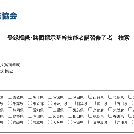
登録標識･路面標示基幹技能者講習修了者 検索
技(路面標示)
技(標識)
道
青森県
岩手県
宮城県
秋田県
山形県
福島県
県
千葉県
東京都
神奈川県
新潟県
富山県
石川県
県
静岡県
愛知県
三重県
滋賀県
京都府
大阪府
県
島根県
岡山県
広島県
山口県
徳島県
香川県
県
長崎県
熊本県
大分県
宮崎県
鹿児島県
沖縄県