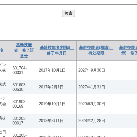
基幹技能
基幹技能者(標識)
基幹技能者(標識)
基幹技能
名
者 修了証
修了年月日
有効期限
示) 修
番号
メン
301704-
ス株
2017年10月1日
2027年9月30日
00031
株式
301603-
2017年2月1日
2027年1月31日
00530
ンテ
301903-
式会
2019年10月1日
2029年9月30日
00169
業株
301203-
2013年3月1日
2028年2月28日
00017
社日
301205-