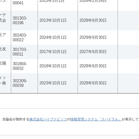
シス
2013年3月1日
2028年2月28日
00041
ーテ
301303-
式会
2013年10月1日
2028年9月30日
00196
社ア
302403-
2024年10月1日
2029年9月30日
00022
社友
301703-
2017年10月1日
2027年9月30日
00011
社陽
301804-
2018年10月1日
2028年9月30日
00032
ィッ
302309-
ト株
2023年10月1日
2028年9月30日
00039
、当協会が契約する
株式会社パイプドビッツ
の
情報管理システム「スパイラル」
が表示して