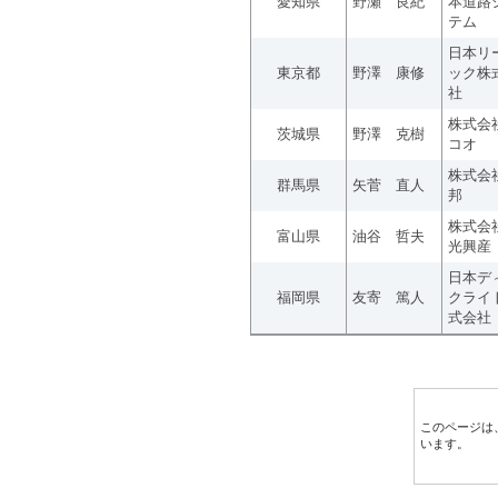
愛知県
野瀬 良紀
本道路
テム
日本リ
東京都
野澤 康修
ック株
社
株式会
茨城県
野澤 克樹
コオ
株式会
群馬県
矢菅 直人
邦
株式会
富山県
油谷 哲夫
光興産
日本デ
福岡県
友寄 篤人
クライ
式会社
このページは
います。