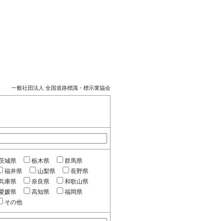
一般社団法人 全国道路標識・標示業協会
茨城県
栃木県
群馬県
福井県
山梨県
長野県
兵庫県
奈良県
和歌山県
愛媛県
高知県
福岡県
その他