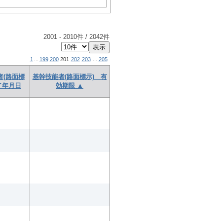
2001
-
2010
件 /
2042
件
1
...
199
200
201
202
203
...
205
者(路面標
基幹技能者(路面標示) 有
了年月日
効期限 ▲