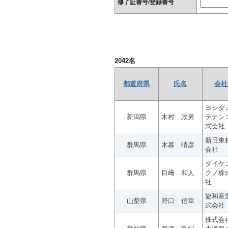
修了証番号/登録番号
2042
名
都道府県
氏名
会社
ヨシダ
新潟県
木村 政男
テナン
式会社
新日東
群馬県
木暮 晴彦
会社
ダイケ
群馬県
目﨑 和人
クノ株
社
協和産
山梨県
野口 信幸
式会社
株式会