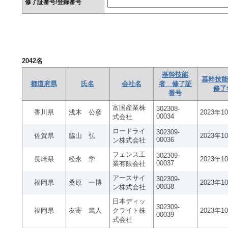
修了証番号/登録番号
2042
名
基幹技能
基幹技能
都道府県
氏名
会社名
者 修了証
修了
番号
富国産業株
302308-
香川県
浅木 公彦
2023年1
00034
式会社
ロードライ
302309-
佐賀県
脇山 弘
2023年1
00036
ン株式会社
フェンス工
302309-
長崎県
松永 学
2023年1
00037
業有限会社
アースサイ
302309-
福岡県
桑原 一博
2023年1
00038
ン株式会社
日本ディッ
302309-
福岡県
友寄 篤人
クライト株
2023年1
00039
式会社