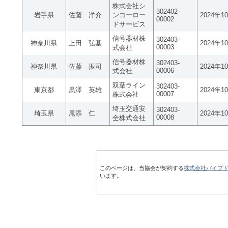
株式会社シ
302402-
岩手県
佐藤 洋介
ンコーロー
2024年1
00002
ドサービス
信号器材株
302403-
神奈川県
上田 弘基
2024年1
00003
式会社
信号器材株
302403-
神奈川県
佐藤 振司
2024年1
00006
式会社
双葉ライン
302403-
東京都
黒澤 英雄
2024年1
00007
株式会社
埼玉交通安
302403-
埼玉県
尾添 仁
2024年1
00008
全株式会社
このページは、当協会が契約する
株式会社パイプ
います。