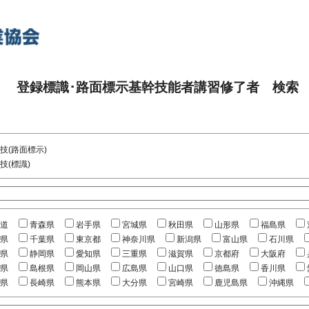
登録標識･路面標示基幹技能者講習修了者 検索
技(路面標示)
技(標識)
道
青森県
岩手県
宮城県
秋田県
山形県
福島県
県
千葉県
東京都
神奈川県
新潟県
富山県
石川県
県
静岡県
愛知県
三重県
滋賀県
京都府
大阪府
県
島根県
岡山県
広島県
山口県
徳島県
香川県
県
長崎県
熊本県
大分県
宮崎県
鹿児島県
沖縄県