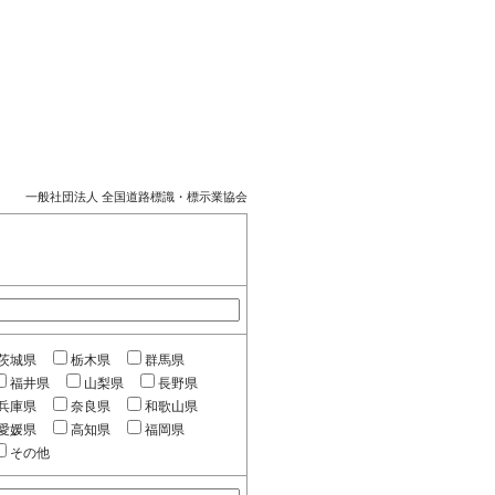
一般社団法人 全国道路標識・標示業協会
茨城県
栃木県
群馬県
福井県
山梨県
長野県
兵庫県
奈良県
和歌山県
愛媛県
高知県
福岡県
その他