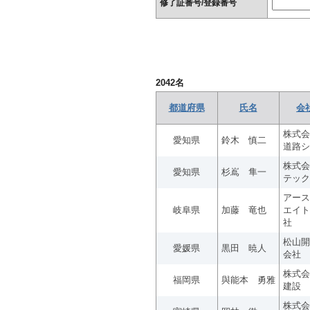
修了証番号/登録番号
2042
名
都道府県
氏名
会
株式会
愛知県
鈴木 慎二
道路シ
株式会
愛知県
杉嶌 隼一
テック
アース
岐阜県
加藤 竜也
エイト
社
松山開
愛媛県
黒田 暁人
会社
株式会
福岡県
與能本 勇雅
建設
株式会