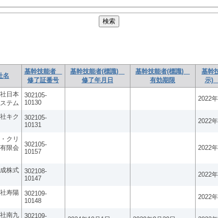
基幹技能者
基幹技能者(標識)
基幹技能者(標識)
基幹
社名
修了証番号
修了年月日
有効期限
示)
社日本
302105-
2022
10130
ステム
社キク
302105-
2022
10131
・クリ
302105-
有限会
2022
10157
成株式
302108-
2022
10147
社寿陽
302109-
2022
10148
社南九
302109-