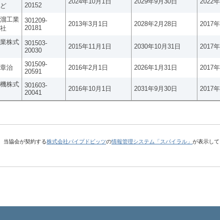
2024年10月1日
2029年9月30日
2022
20152
ど
溜工業
301209-
2013年3月1日
2028年2月28日
2017
20181
社
業株式
301503-
2015年11月1日
2030年10月31日
2017
20030
301509-
章治
2016年2月1日
2026年1月31日
2017
20591
機株式
301603-
2016年10月1日
2031年9月30日
2017
20041
、当協会が契約する
株式会社パイプドビッツ
の
情報管理システム「スパイラル」
が表示して