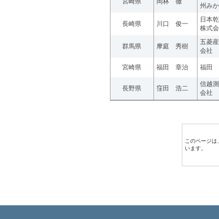
宮崎県
岡林 徹
州みか
日本乾
長崎県
川口 俊一
株式会
五菱産
群馬県
摩庭 秀樹
会社
宮崎県
福田 章治
福田 
信越測
長野県
窪田 浩二
会社
このページは
います。