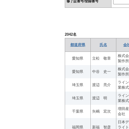
修了証番号/登録番号
2042
名
都道府県
氏名
会
株式会
愛知県
立松 敬章
製作所
株式会
愛知県
中谷 史一
製作所
ライン
埼玉県
渡辺 亮介
業株式
ライン
埼玉県
渡辺 明
業株式
増田産
千葉県
矢嶋 宏次
会社
日本デ
福岡県
新福 智彦
ライト