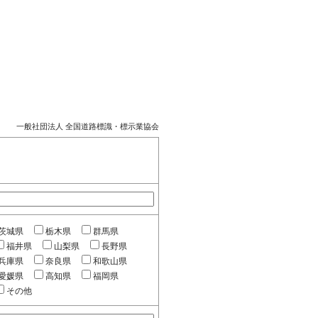
一般社団法人 全国道路標識・標示業協会
茨城県
栃木県
群馬県
福井県
山梨県
長野県
兵庫県
奈良県
和歌山県
愛媛県
高知県
福岡県
その他