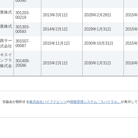
00040
業株式
301203-
2013年3月1日
2028年2月28日
2015
00219
業株式
301303-
2014年2月1日
2029年1月31日
2015
00593
路サー
301507-
2015年11月1日
2030年10月31日
2015
00087
式会社
キスイ
ンフラ
301409-
2015年2月1日
2030年1月31日
2016
20586
株式会
、当協会が契約する
株式会社パイプドビッツ
の
情報管理システム「スパイラル」
が表示して