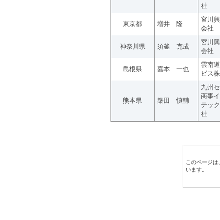
社
宮川興
東京都
増井 隆
会社
宮川興
神奈川県
須釜 克成
会社
雲南道
島根県
嘉本 一也
ビス株
九州セ
商事イ
熊本県
築田 慎輔
テック
社
このページは
います。