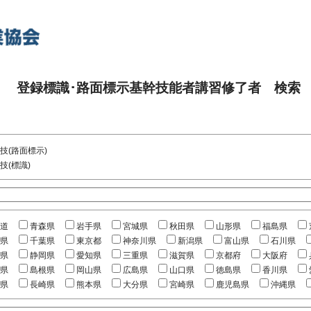
登録標識･路面標示基幹技能者講習修了者 検索
技(路面標示)
技(標識)
道
青森県
岩手県
宮城県
秋田県
山形県
福島県
県
千葉県
東京都
神奈川県
新潟県
富山県
石川県
県
静岡県
愛知県
三重県
滋賀県
京都府
大阪府
県
島根県
岡山県
広島県
山口県
徳島県
香川県
県
長崎県
熊本県
大分県
宮崎県
鹿児島県
沖縄県