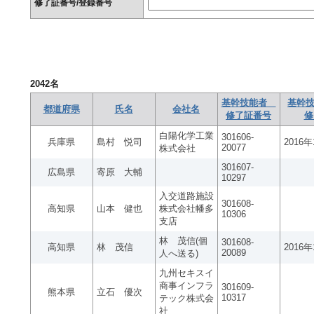
修了証番号/登録番号
2042
名
基幹技能者
基幹技
都道府県
氏名
会社名
修了証番号
修
白陽化学工業
301606-
兵庫県
島村 悦司
2016
20077
株式会社
301607-
広島県
寄原 大輔
10297
入交道路施設
301608-
高知県
山本 健也
株式会社幡多
10306
支店
林 茂信(個
301608-
高知県
林 茂信
2016
20089
人へ送る)
九州セキスイ
商事インフラ
301609-
熊本県
立石 優次
10317
テック株式会
社