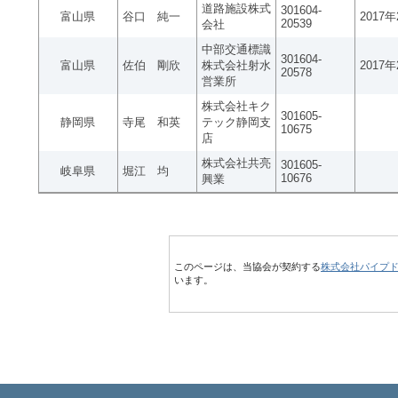
道路施設株式
301604-
富山県
谷口 純一
2017
20539
会社
中部交通標識
301604-
富山県
佐伯 剛欣
株式会社射水
2017
20578
営業所
株式会社キク
301605-
静岡県
寺尾 和英
テック静岡支
10675
店
株式会社共亮
301605-
岐阜県
堀江 均
10676
興業
このページは、当協会が契約する
株式会社パイプ
います。