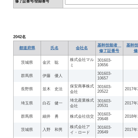
修了証番号/登録番号
2042
名
基幹技能者
基幹技
都道府県
氏名
会社名
修了証番号
修
株式会社マル
301603-
茨城県
金沢 聡
10656
ミ
301603-
群馬県
伊藤 優人
10657
保安商事株式
301603-
長野県
並木 史法
2017
20522
会社
埼北産業株式
301603-
埼玉県
白石 健一
2017
20531
会社
301603-
群馬県
細井 勇
株式会社信交
2018
20648
株式会社ア
301603-
茨城県
入野 和男
2017
20649
イ・ロード