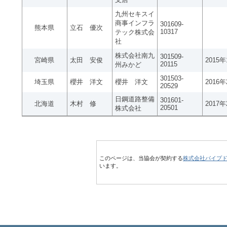
九州セキスイ
商事インフラ
301609-
熊本県
立石 優次
10317
テック株式会
社
株式会社南九
301509-
宮崎県
太田 安俊
2015
20115
州みかど
301503-
埼玉県
櫻井 洋文
櫻井 洋文
2016
20529
日鋼道路整備
301601-
北海道
木村 修
2017
20501
株式会社
このページは、当協会が契約する
株式会社パイプ
います。