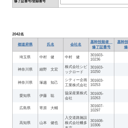
修了証番号/登録番号
2042
名
基幹技能者
基幹技
都道府県
氏名
会社名
修了証番号
修
301603-
埼玉県
中村 健
中村 健
10236
株式会社シビ
301603-
神奈川県
細野 文宏
10250
ックロード
シティー企画
301603-
神奈川県
塚越 知己
10253
工業株式会社
協栄産業株式
301605-
愛知県
伊藤 聡
10263
会社
301607-
広島県
寄原 大輔
10297
入交道路施設
301608-
高知県
山本 健也
株式会社幡多
10306
支店