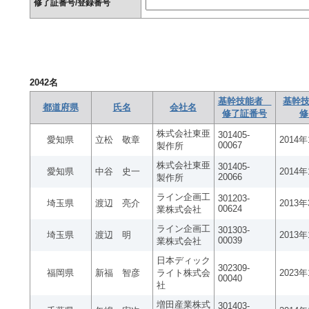
修了証番号/登録番号
2042
名
基幹技能者
基幹技
都道府県
氏名
会社名
修了証番号
修
株式会社東亜
301405-
愛知県
立松 敬章
2014
00067
製作所
株式会社東亜
301405-
愛知県
中谷 史一
2014
20066
製作所
ライン企画工
301203-
埼玉県
渡辺 亮介
2013
00624
業株式会社
ライン企画工
301303-
埼玉県
渡辺 明
2013
00039
業株式会社
日本ディック
302309-
福岡県
新福 智彦
ライト株式会
2023
00040
社
増田産業株式
301403-