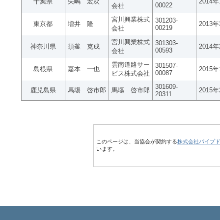
千葉県
矢嶋 宏次
2014
00022
会社
宮川興業株式
301203-
東京都
増井 隆
2013
00219
会社
宮川興業株式
301303-
神奈川県
須釜 克成
2014
00593
会社
雲南道路サー
301507-
島根県
嘉本 一也
2015
00087
ビス株式会社
301609-
鹿児島県
馬塲 啓市郎
馬塲 啓市郎
2015
20311
このページは、当協会が契約する
株式会社パイプ
います。