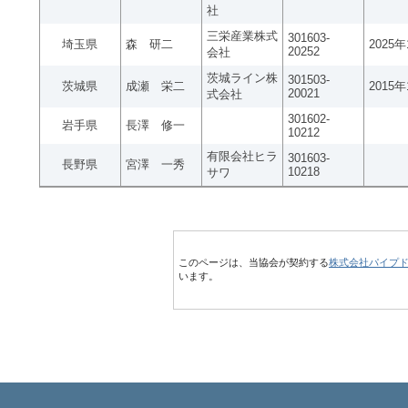
社
三栄産業株式
301603-
埼玉県
森 研二
2025
20252
会社
茨城ライン株
301503-
茨城県
成瀬 栄二
2015
20021
式会社
301602-
岩手県
長澤 修一
10212
有限会社ヒラ
301603-
長野県
宮澤 一秀
10218
サワ
このページは、当協会が契約する
株式会社パイプ
います。