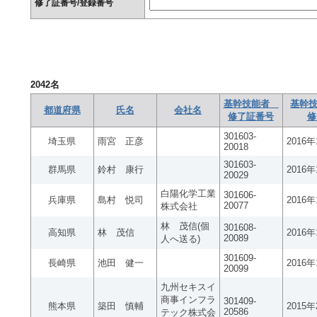
修了証番号/登録番号
2042
名
基幹技能者
基幹技
都道府県
氏名
会社名
修了証番号
修
301603-
埼玉県
雨宮 正彦
2016
20018
301603-
群馬県
鈴村 康行
2016
20029
白陽化学工業
301606-
兵庫県
島村 悦司
2016
20077
株式会社
林 茂信(個
301608-
高知県
林 茂信
2016
20089
人へ送る)
301609-
長崎県
池田 健一
2016
20099
九州セキスイ
商事インフラ
301409-
熊本県
築田 慎輔
2015
20586
テック株式会