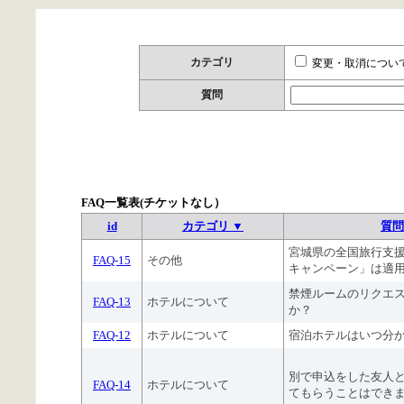
カテゴリ
変更・取消につい
質問
FAQ一覧表(チケットなし）
id
カテゴリ ▼
質問
宮城県の全国旅行支
FAQ-15
その他
キャンペーン」は適
禁煙ルームのリクエ
FAQ-13
ホテルについて
か？
FAQ-12
ホテルについて
宿泊ホテルはいつ分
別で申込をした友人
FAQ-14
ホテルについて
てもらうことはでき