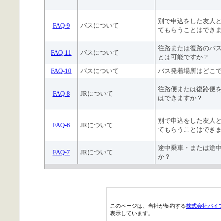
別で申込をした友人
FAQ-9
バスについて
てもらうことはでき
往路または復路のバ
FAQ-11
バスについて
とは可能ですか？
FAQ-10
バスについて
バス発着場所はどこ
往路便または復路便
FAQ-8
JRについて
はできますか？
別で申込をした友人
FAQ-6
JRについて
てもらうことはでき
途中乗車・または途
FAQ-7
JRについて
か？
このページは、当社が契約する
株式会社パイ
表示しています。