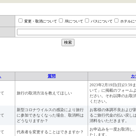
変更・取消について
JRについて
バスについて
ホテルに
▲
質問
カ
2023年2月19日(日)23
いて」に掲載のフォーム
いて
旅行の取消方法を教えてほしい
ださい。それ以降のお取
ください。
新型コロナウイルスの感染により旅行
お客様の体調不良および
いて
に参加できなくなった場合、取消料は
るご旅行代金の払い戻し
どうなりますか？
消料をいただきます。
お申込みを一度お取消し
いて
代表者を変更することはできますか？
たします。