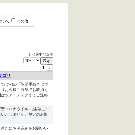
ついて
その他
1
-
10
件 /
15
件
1
2
テゴリ
:59まではWEB「取消手続きにつ
よりお客様ご自身でお取消く
消はツアーデスクまでご連絡
新型コロナウイルス感染によ
はいたしません。規定のお取
、新たにお申込みをお願いい