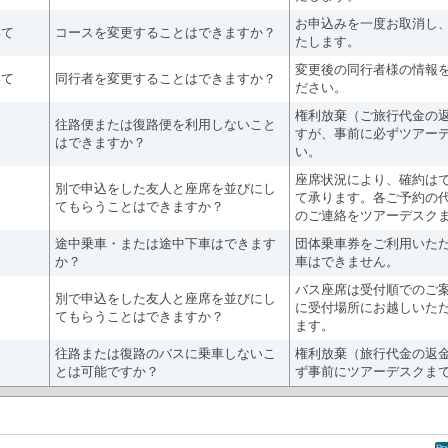
お申込みを一度お取消し
いて
コースを変更することはできますか？
たします。
変更後の同行者様の情報
いて
同行者を変更することはできますか？
ださい。
権利放棄（ご旅行代金の
往路便または復路便を利用しないこと
すが、事前に必ずツアー
はできますか？
い。
座席状況により、確約は
別で申込をした友人と座席を並びにし
て承ります。各ご予約の
てもらうことはできますか？
のご連絡をツアーデスク
途中乗車・または途中下車はできます
団体乗車券をご利用いた
か？
車はできません。
バス座席は受付順でのご
別で申込をした友人と座席を並びにし
に受付場所にお越しいた
てもらうことはできますか？
ます。
往路または復路のバスに乗車しないこ
権利放棄（旅行代金の返
とは可能ですか？
ず事前にツアーデスクま