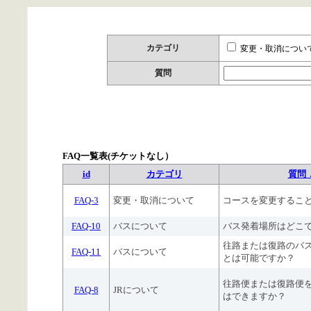
カテゴリ
変更・取消につい
質問
FAQ一覧表(チケットなし）
id
カテゴリ
質問 
FAQ-3
変更・取消について
コースを変更するこ
FAQ-10
バスについて
バス発着場所はどこ
往路または復路のバ
FAQ-11
バスについて
とは可能ですか？
往路便または復路便
FAQ-8
JRについて
はできますか？