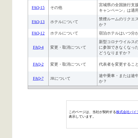
宮城県の全国旅行支
FAQ-15
その他
キャンペーン」は適
禁煙ルームのリクエ
FAQ-13
ホテルについて
か？
FAQ-12
ホテルについて
宿泊ホテルはいつ分
新型コロナウイルス
FAQ-4
変更・取消について
に参加できなくなっ
どうなりますか？
FAQ-2
変更・取消について
代表者を変更するこ
途中乗車・または途
FAQ-7
JRについて
か？
このページは、当社が契約する
株式会社パイ
表示しています。