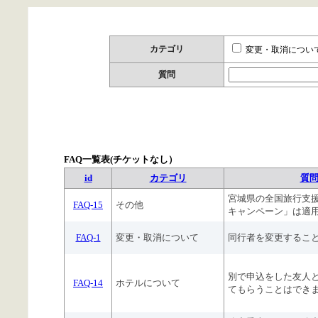
カテゴリ
変更・取消につい
質問
FAQ一覧表(チケットなし）
id
カテゴリ
質
宮城県の全国旅行支
FAQ-15
その他
キャンペーン」は適
FAQ-1
変更・取消について
同行者を変更するこ
別で申込をした友人
FAQ-14
ホテルについて
てもらうことはでき