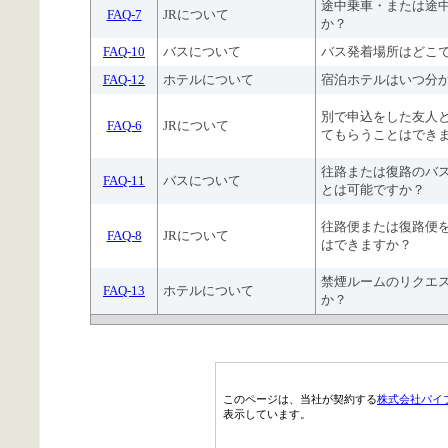
途中乗車・または途
FAQ-7
JRについて
か？
FAQ-10
バスについて
バス発着場所はどこ
FAQ-12
ホテルについて
宿泊ホテルはいつ分
別で申込をした友人
FAQ-6
JRについて
てもらうことはでき
往路または復路のバ
FAQ-11
バスについて
とは可能ですか？
往路便または復路便
FAQ-8
JRについて
はできますか？
禁煙ルームのリクエ
FAQ-13
ホテルについて
か？
このページは、当社が契約する
株式会社パイ
表示しています。