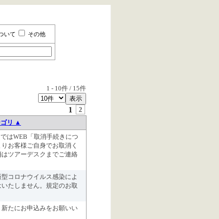
ついて
その他
1
-
10
件 /
15
件
1
2
ゴリ ▲
:59まではWEB「取消手続きにつ
よりお客様ご自身でお取消く
消はツアーデスクまでご連絡
新型コロナウイルス感染によ
はいたしません。規定のお取
、新たにお申込みをお願いい