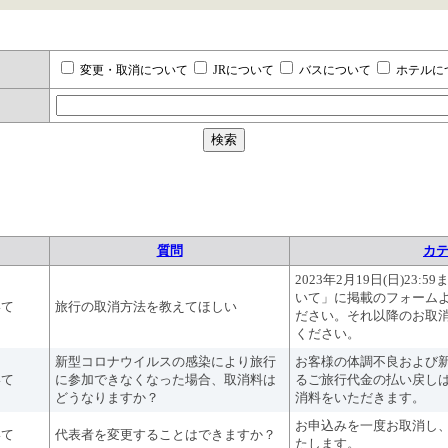
変更・取消について
JRについて
バスについて
ホテルに
質問
カテ
2023年2月19日(日)23
いて」に掲載のフォーム
いて
旅行の取消方法を教えてほしい
ださい。それ以降のお取
ください。
新型コロナウイルスの感染により旅行
お客様の体調不良および
いて
に参加できなくなった場合、取消料は
るご旅行代金の払い戻し
どうなりますか？
消料をいただきます。
お申込みを一度お取消し
いて
代表者を変更することはできますか？
たします。