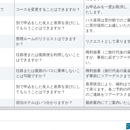
お申込みを一度お取消し
いて
コースを変更することはできますか？
たします。
バス座席は受付順でのご
別で申込をした友人と座席を並びにし
に受付場所にお越しいた
てもらうことはできますか？
ます。
禁煙ルームのリクエストはできます
リクエストとして承ります
か？
権利放棄（ご旅行代金の
往路便または復路便を利用しないこと
すが、事前に必ずツアー
はできますか？
い。
往路または復路のバスに乗車しないこ
権利放棄（旅行代金の返
とは可能ですか？
ず事前にツアーデスクま
座席状況により、確約は
別で申込をした友人と座席を並びにし
て承ります。各ご予約の
てもらうことはできますか？
のご連絡をツアーデスク
宿泊ホテルはいつ分かりますか？
最終案内にてご案内いた