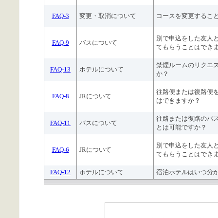
FAQ-3
変更・取消について
コースを変更するこ
別で申込をした友人
FAQ-9
バスについて
てもらうことはでき
禁煙ルームのリクエ
FAQ-13
ホテルについて
か？
往路便または復路便
FAQ-8
JRについて
はできますか？
往路または復路のバ
FAQ-11
バスについて
とは可能ですか？
別で申込をした友人
FAQ-6
JRについて
てもらうことはでき
FAQ-12
ホテルについて
宿泊ホテルはいつ分