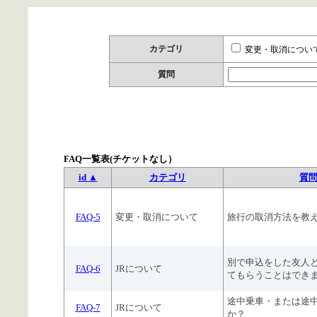
カテゴリ
変更・取消につい
質問
FAQ一覧表(チケットなし）
id ▲
カテゴリ
質
FAQ-5
変更・取消について
旅行の取消方法を教
別で申込をした友人
FAQ-6
JRについて
てもらうことはでき
途中乗車・または途
FAQ-7
JRについて
か？