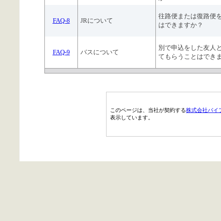
往路便または復路便
FAQ-8
JRについて
はできますか？
別で申込をした友人
FAQ-9
バスについて
てもらうことはでき
このページは、当社が契約する
株式会社パイ
表示しています。