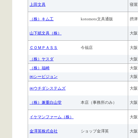
上田文具
寝屋
（株）キム工
kotomoto文具通販
摂津
山下紙文具（株）
大阪
ＣＯＭＰＡＳＳ
今福店
大阪
（株）ヤスダ
大阪
（株）福崎
大阪
㈱シービジョン
大阪
㈱ウチダシステムズ
大阪
（株）兼重白山堂
本店（事務所のみ）
大阪
イケマンファーム（株）
大阪
金澤英株式会社
ショップ金澤英
大阪