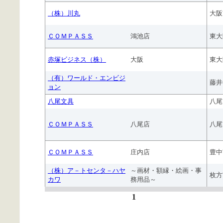
（株）川丸
大阪
ＣＯＭＰＡＳＳ
鴻池店
東大
赤塚ビジネス（株）
大阪
東大
（有）ワールド・エンビジ
藤井
ョン
八尾文具
八尾
ＣＯＭＰＡＳＳ
八尾店
八尾
ＣＯＭＰＡＳＳ
庄内店
豊中
（株）ア－トセンタ－ハヤ
～画材・額縁・絵画・事
枚方
カワ
務用品～
1