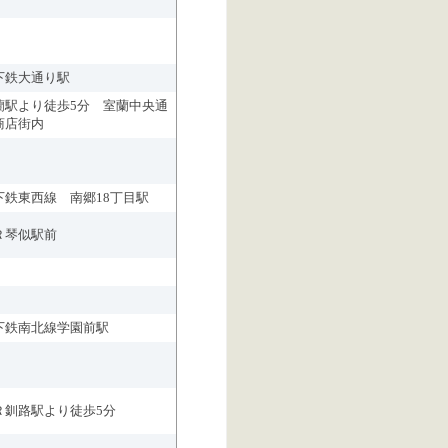
下鉄大通り駅
蘭駅より徒歩5分 室蘭中央通
商店街内
下鉄東西線 南郷18丁目駅
Ｒ琴似駅前
下鉄南北線学園前駅
Ｒ釧路駅より徒歩5分