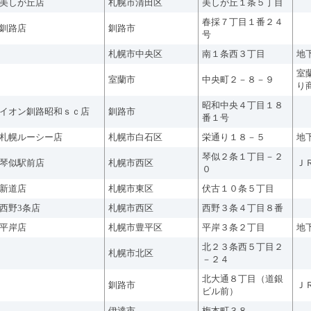
美しが丘店
札幌市清田区
美しが丘１条５丁目
春採７丁目１番２４
釧路店
釧路市
号
札幌市中央区
南１条西３丁目
地
室
室蘭市
中央町２－８－９
り
昭和中央４丁目１８
イオン釧路昭和ｓｃ店
釧路市
番１号
札幌ルーシー店
札幌市白石区
栄通り１８－５
地
琴似２条１丁目－２
琴似駅前店
札幌市西区
Ｊ
０
新道店
札幌市東区
伏古１０条５丁目
西野3条店
札幌市西区
西野３条４丁目８番
平岸店
札幌市豊平区
平岸３条２丁目
地
北２３条西５丁目２
札幌市北区
－２４
北大通８丁目（道銀
釧路市
Ｊ
ビル前）
伊達市
梅本町３８