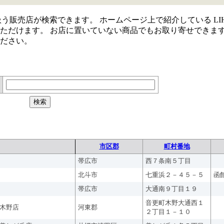
取り扱う販売店が検索できます。 ホームページ上で紹介している LIH
ただけます。 お店に置いていない商品でもお取り寄せできま
ださい。
市区郡
町村番地
帯広市
西７条南５丁目
北斗市
七重浜２－４５－５
函
帯広市
大通南９丁目１９
音更町木野大通西１
木野店
河東郡
２丁目１－１０