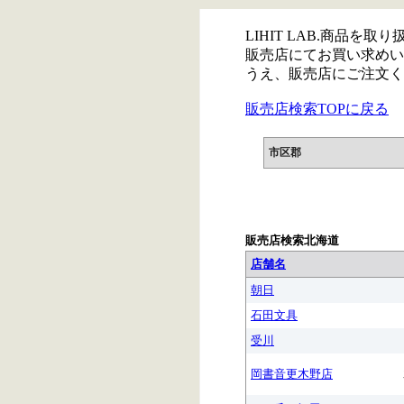
LIHIT LAB.商品を
販売店にてお買い求めい
うえ、販売店にご注文く
販売店検索TOPに戻る
市区郡
販売店検索北海道
店舗名
朝日
石田文具
受川
岡書音更木野店