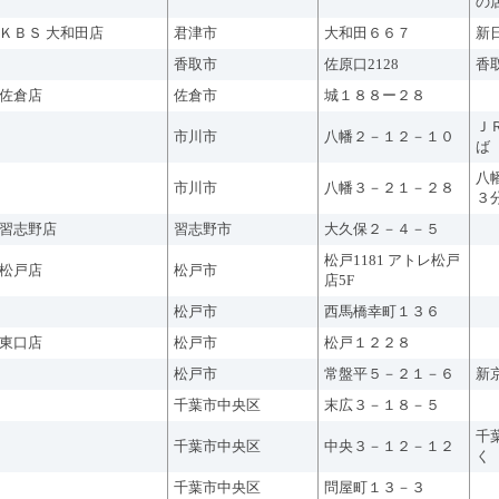
の
ＫＢＳ 大和田店
君津市
大和田６６７
新
香取市
佐原口2128
香
佐倉店
佐倉市
城１８８ー２８
Ｊ
市川市
八幡２－１２－１０
ば
八
市川市
八幡３－２１－２８
３
習志野店
習志野市
大久保２－４－５
松戸1181 アトレ松戸
松戸店
松戸市
店5F
松戸市
西馬橋幸町１３６
東口店
松戸市
松戸１２２８
松戸市
常盤平５－２１－６
新
千葉市中央区
末広３－１８－５
千
千葉市中央区
中央３－１２－１２
く
千葉市中央区
問屋町１３－３