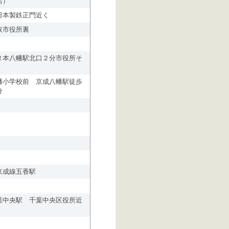
店）
日本製鉄正門近く
取市役所裏
Ｒ本八幡駅北口２分市役所そ
幡小学校前 京成八幡駅徒歩
分
京成線五香駅
葉中央駅 千葉中央区役所近