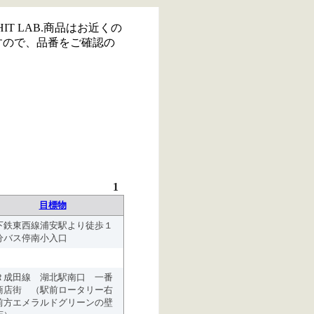
IT LAB.商品はお近くの
すので、品番をご確認の
1
目標物
下鉄東西線浦安駅より徒歩１
分バス停南小入口
Ｒ成田線 湖北駅南口 一番
商店街 （駅前ロータリー右
前方エメラルドグリーンの壁