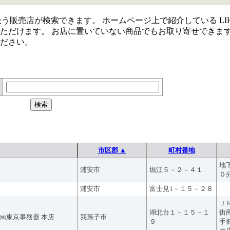
取り扱う販売店が検索できます。 ホームページ上で紹介している LIH
ただけます。 お店に置いていない商品でもお取り寄せできま
ださい。
市区郡 ▲
町村番地
地
浦安市
堀江５－２－４１
０
浦安市
富士見1－１５－２８
Ｊ
湖北台１－１５－１
街
㈱東京事務器 本店
我孫子市
９
手