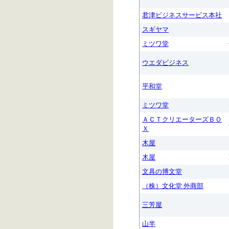
君津ビジネスサービス本社
スギヤマ
ミツワ堂
ウエダビジネス
平和堂
ミツワ堂
ＡＣＴクリエーターズＢＯ
Ｘ
木屋
木屋
文具の博文堂
（株）文化堂 外商部
三芳屋
山半