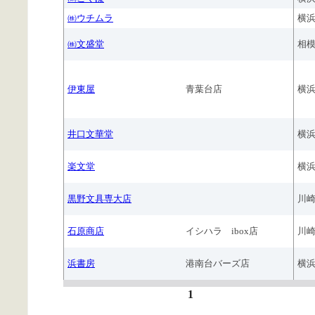
㈱ウチムラ
横
㈱文盛堂
相
伊東屋
青葉台店
横
井口文華堂
横
楽文堂
横
黒野文具専大店
川
石原商店
イシハラ ibox店
川
浜書房
港南台バーズ店
横
1