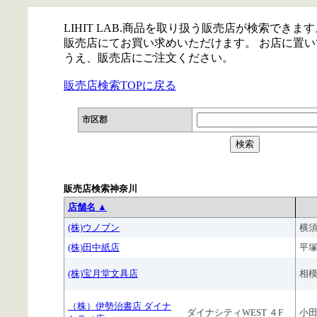
LIHIT LAB.商品を取り扱う販売店が検索できます
販売店にてお買い求めいただけます。 お店に置
うえ、販売店にご注文ください。
販売店検索TOPに戻る
市区郡
販売店検索神奈川
店舗名 ▲
(株)ウノブン
横
(株)田中紙店
平
(株)宝月堂文具店
相
（株）伊勢治書店 ダイナ
ダイナシティWEST ４F
小