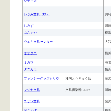
シティ店
いづみ文具（株）
川
しみず
川
ぶんぐや
横
ウエキ文具センター
大
オオタニ
横
オガワ
海
タニカワ
横
ファンシーグッズもりや
湘南とうきゅう店
藤
フジヤ文具
文具倶楽部CLiP's
川
ユザワ文具
藤
㈱こくぼ
横