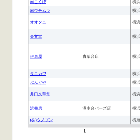
㈱こくぼ
横
㈱ウチムラ
横
オオタニ
横
楽文堂
横
伊東屋
青葉台店
横
タニカワ
横
ぶんぐや
横
井口文華堂
横
浜書房
港南台バーズ店
横
(株)ウノブン
横
1