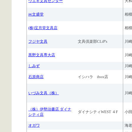
ウエキ文具センター
大
㈱文盛堂
相
(株)宝月堂文具店
相
フジヤ文具
文具倶楽部CLiP's
川
黒野文具専大店
川
しみず
川
石原商店
イシハラ ibox店
川
いづみ文具（株）
川
（株）伊勢治書店 ダイナ
ダイナシティWEST ４F
小
シティ店
オガワ
海