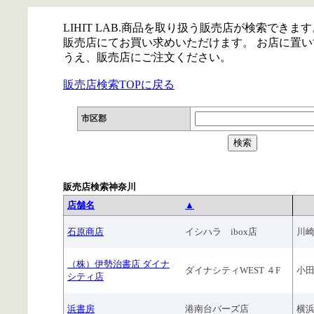
LIHIT LAB.商品を取り扱う販売店が検索できます
販売店にてお買い求めいただけます。 お店に置
うえ、販売店にご注文ください。
販売店検索TOPに戻る
市区郡
販売店検索神奈川
店舗名
▲
石原商店
イシハラ ibox店
川
（株）伊勢治書店 ダイナ
ダイナシティWEST ４F
小
シティ店
浜書房
港南台バーズ店
横