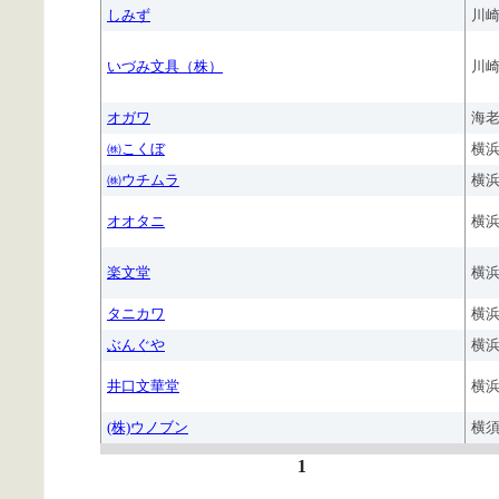
しみず
川
いづみ文具（株）
川
オガワ
海
㈱こくぼ
横
㈱ウチムラ
横
オオタニ
横
楽文堂
横
タニカワ
横
ぶんぐや
横
井口文華堂
横
(株)ウノブン
横
1