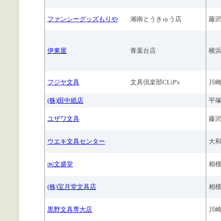
ファンシーグッズもりや
湘南とうきゅう店
藤
伊東屋
青葉台店
横
フジヤ文具
文具倶楽部CLiP's
川
(株)田中紙店
平
ユザワ文具
藤
ウエキ文具センター
大
㈱文盛堂
相
(株)宝月堂文具店
相
黒野文具専大店
川