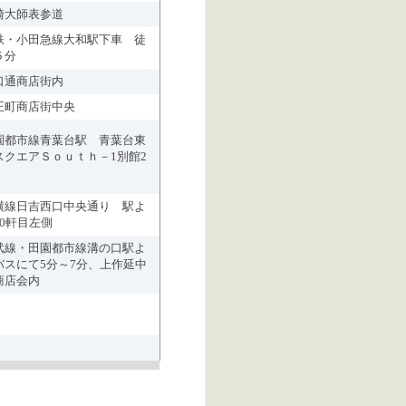
崎大師表参道
鉄・小田急線大和駅下車 徒
５分
口通商店街内
王町商店街中央
園都市線青葉台駅 青葉台東
スクエアＳｏｕｔｈ－1別館2
横線日吉西口中央通り 駅よ
10軒目左側
武線・田園都市線溝の口駅よ
バスにて5分～7分、上作延中
商店会内