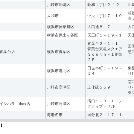
川崎市川崎区
昭和１丁目２-１２
川
相
大和市
中央１丁目７－１０
歩
横浜市神奈川区
大口通８－７
大
横浜市保土ヶ谷区
天王町１－１９－１
天
青葉台２－１－１
田
青葉台東急スクエア
青葉台店
横浜市青葉区
急
Ｓｏｕｔｈ－１別館
Ｆ
２Ｆ
日吉本町１－１９－
東
横浜市港北区
１４
り
南
川崎市高津区
上作延５５９
り
央
溝口１－３－１ ノ
イシハラ ibox店
川崎市高津区
クティプラザ7F
海老名市
国分北２－１７－１
1