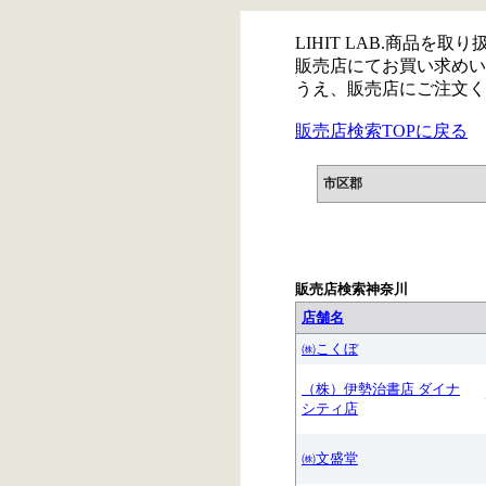
LIHIT LAB.商品を
販売店にてお買い求めい
うえ、販売店にご注文く
販売店検索TOPに戻る
市区郡
販売店検索神奈川
店舗名
㈱こくぼ
（株）伊勢治書店 ダイナ
シティ店
㈱文盛堂