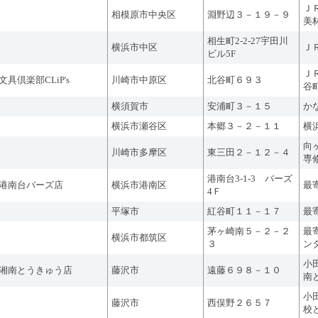
Ｊ
相模原市中央区
淵野辺３－１９－９
美
相生町2-2-27宇田川
横浜市中区
Ｊ
ビル5F
Ｊ
文具倶楽部CLiP's
川崎市中原区
北谷町６９３
谷
横須賀市
安浦町３－１５
か
横浜市瀬谷区
本郷３－２－１１
横
向
川崎市多摩区
東三田２－１２－４
専
港南台3-1-3 バーズ
港南台バーズ店
横浜市港南区
最
4Ｆ
平塚市
紅谷町１１－１７
最
茅ヶ崎南５－２－２
最
横浜市都筑区
３
ン
小
湘南とうきゅう店
藤沢市
遠藤６９８－１０
南
小
藤沢市
西俣野２６５７
校