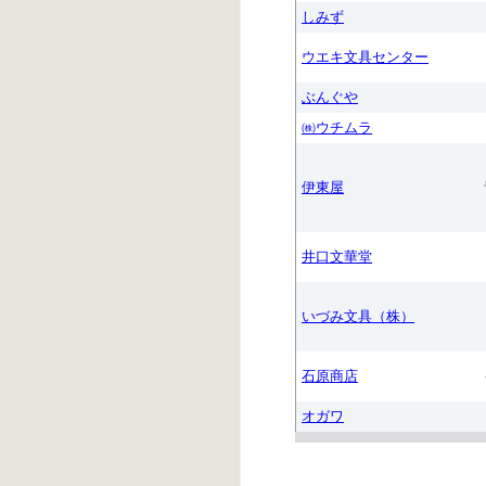
しみず
ウエキ文具センター
ぶんぐや
㈱ウチムラ
伊東屋
井口文華堂
いづみ文具（株）
石原商店
オガワ