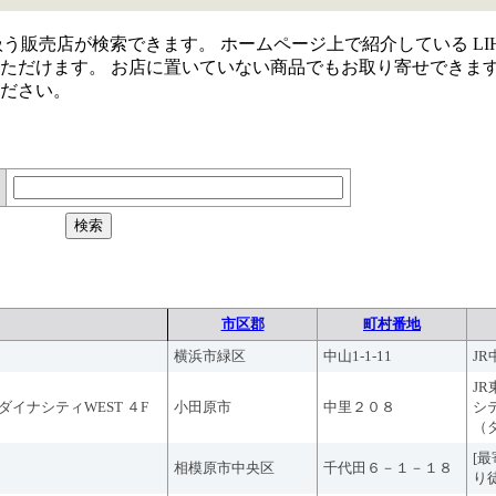
取り扱う販売店が検索できます。 ホームページ上で紹介している LIH
ただけます。 お店に置いていない商品でもお取り寄せできま
ださい。
市区郡
町村番地
横浜市緑区
中山1-1-11
J
J
ダイナシティWEST ４F
小田原市
中里２０８
シ
（
[
相模原市中央区
千代田６－１－１８
り