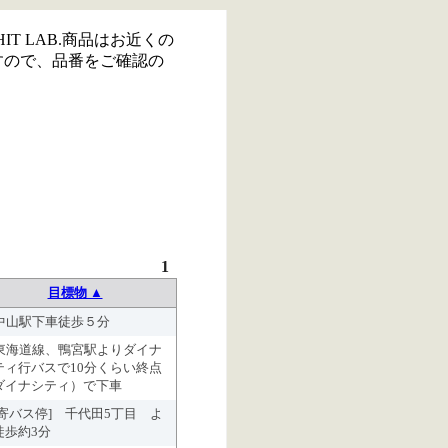
IT LAB.商品はお近くの
すので、品番をご確認の
1
目標物 ▲
R中山駅下車徒歩５分
R東海道線、鴨宮駅よりダイナ
ティ行バスで10分くらい終点
ダイナシティ）で下車
最寄バス停] 千代田5丁目 よ
徒歩約3分