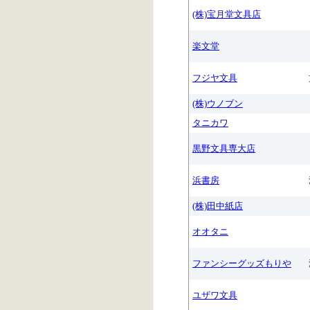
(株)宝月堂文具店
楽文堂
フジヤ文具
(株)ウノブン
タニカワ
黒野文具専大店
浜書房
(株)田中紙店
オオタニ
ファンシーグッズもりや
ユザワ文具