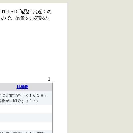
IT LAB.商品はお近くの
すので、品番をご確認の
1
目標物
地に赤文字の「ＲＩＣＯＨ」
看板が目印です（＾＾）