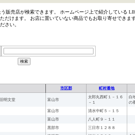
取り扱う販売店が検索できます。 ホームページ上で紹介している LIH
ただけます。 お店に置いていない商品でもお取り寄せできま
ださい。
市区郡
町村番地
太郎丸西町１－１６
白
旧明文堂
富山市
－１
の
富山市
清水中町５－１５
富山市
八人町９－１１
黒部市
三日市１２８８