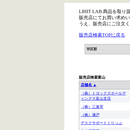
LIHIT LAB.商品を
販売店にてお買い求めい
うえ、販売店にご注文く
販売店検索TOPに戻る
市区郡
販売店検索富山
店舗名 ▲
（株）トヨックスホールデ
ィングス富山支店
（株）三進堂
（株）瀬戸
デスクサポートくりっぷ