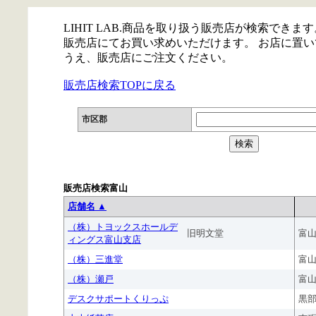
LIHIT LAB.商品を取り扱う販売店が検索できます
販売店にてお買い求めいただけます。 お店に置
うえ、販売店にご注文ください。
販売店検索TOPに戻る
市区郡
販売店検索富山
店舗名 ▲
（株）トヨックスホールデ
旧明文堂
富
ィングス富山支店
（株）三進堂
富
（株）瀬戸
富
デスクサポートくりっぷ
黒