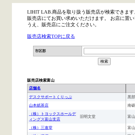
LIHIT LAB.商品を取り扱う販売店が検索できます
販売店にてお買い求めいただけます。 お店に置
うえ、販売店にご注文ください。
販売店検索TOPに戻る
市区郡
販売店検索富山
店舗名
デスクサポートくりっぷ
黒
山本紙茶店
南
（株）トヨックスホールデ
旧明文堂
富
ィングス富山支店
（株）三進堂
富