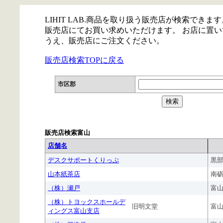
LIHIT LAB.商品を取り扱う販売店が検索できます
販売店にてお買い求めいただけます。 お店に置
うえ、販売店にご注文ください。
販売店検索TOPに戻る
市区郡
販売店検索富山
店舗名
デスクサポートくりっぷ
黒
山本紙茶店
南
（株）瀬戸
富
（株）トヨックスホールデ
旧明文堂
富
ィングス富山支店