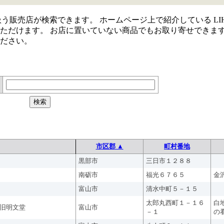
取り扱う販売店が検索できます。 ホームページ上で紹介している LIH
ただけます。 お店に置いていない商品でもお取り寄せできま
ださい。
市区郡 ▲
町村番地
黒部市
三日市１２８８
南砺市
福光６７６５
金
富山市
清水中町５－１５
太郎丸西町１－１６
白
旧明文堂
富山市
－１
の