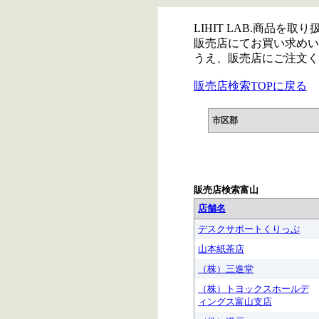
LIHIT LAB.商品を
販売店にてお買い求めい
うえ、販売店にご注文く
販売店検索TOPに戻る
市区郡
販売店検索富山
店舗名
デスクサポートくりっぷ
山本紙茶店
（株）三進堂
（株）トヨックスホールデ
ィングス富山支店