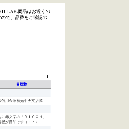
IT LAB.商品はお近くの
すので、品番をご確認の
1
目標物
沢信用金庫福光中央支店隣
地に赤文字の「ＲＩＣＯＨ」
看板が目印です（＾＾）