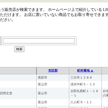
取り扱う販売店が検索できます。 ホームページ上で紹介している LIH
ただけます。 お店に置いていない商品でもお取り寄せできま
ださい。
市区郡
町村番地 ▲
黒部市
三日市１２８８
富山市
清水中町５－１５
太郎丸西町１－１６
白
旧明文堂
富山市
－１
の
富山市
八人町９－１１