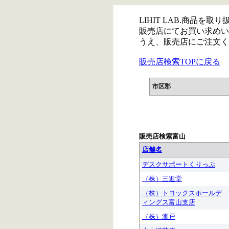
LIHIT LAB.商品を
販売店にてお買い求めい
うえ、販売店にご注文く
販売店検索TOPに戻る
市区郡
販売店検索富山
店舗名
デスクサポートくりっぷ
（株）三進堂
（株）トヨックスホールデ
ィングス富山支店
（株）瀬戸