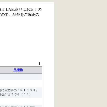
IT LAB.商品はお近くの
すので、品番をご確認の
1
目標物
地に赤文字の「ＲＩＣＯＨ」
看板が目印です（＾＾）