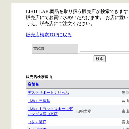
LIHIT LAB.商品を取り扱う販売店が検索できます
販売店にてお買い求めいただけます。 お店に置
うえ、販売店にご注文ください。
販売店検索TOPに戻る
市区郡
販売店検索富山
店舗名
デスクサポートくりっぷ
黒
（株）三進堂
富
（株）トヨックスホールデ
旧明文堂
富
ィングス富山支店
（株）瀬戸
富