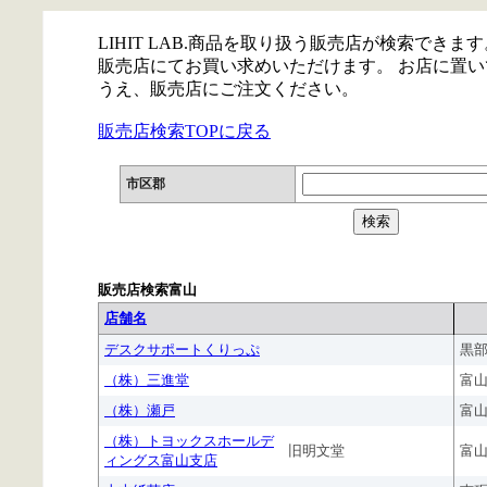
LIHIT LAB.商品を取り扱う販売店が検索できます
販売店にてお買い求めいただけます。 お店に置
うえ、販売店にご注文ください。
販売店検索TOPに戻る
市区郡
販売店検索富山
店舗名
デスクサポートくりっぷ
黒
（株）三進堂
富
（株）瀬戸
富
（株）トヨックスホールデ
旧明文堂
富
ィングス富山支店