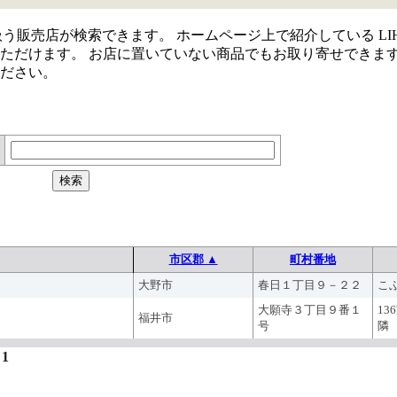
取り扱う販売店が検索できます。 ホームページ上で紹介している LIH
ただけます。 お店に置いていない商品でもお取り寄せできま
ださい。
市区郡 ▲
町村番地
大野市
春日１丁目９－２２
こ
大願寺３丁目９番１
1
福井市
号
隣
1