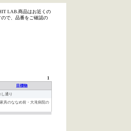
IT LAB.商品はお近くの
すので、品番をご確認の
1
目標物
ぶし通り
36家具のななめ前・大滝病院の