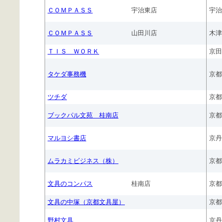
ＣＯＭＰＡＳＳ
宇治東店
宇治
ＣＯＭＰＡＳＳ
山田川店
木津
ＴＩＳ ＷＯＲＫ
京田
タケダ事務機
京都
ツチダ
京都
ブックパル文苑 桂南店
京都
マルヨシ書店
京丹
ムラカミビジネス（株）
京都
文具のコンパス
桂南店
京都
文具の中塚（京都文具屋）
京都
野村文具
京丹