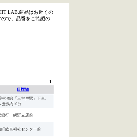
IT LAB.商品はお近くの
すので、品番をご確認の
1
目標物
阪宇治線「三室戸駅」下車、
へ徒歩約10分
都銀行 網野支店前
山町総合福祉センター前