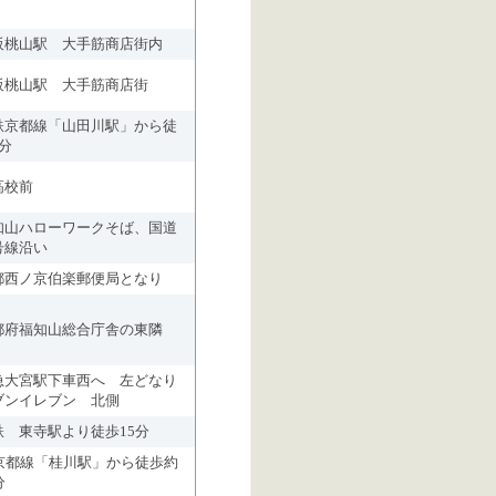
阪桃山駅 大手筋商店街内
阪桃山駅 大手筋商店街
鉄京都線「山田川駅」から徒
分
高校前
知山ハローワークそば、国道
号線沿い
都西ノ京伯楽郵便局となり
都府福知山総合庁舎の東隣
急大宮駅下車西へ 左どなり
ブンイレブン 北側
鉄 東寺駅より徒歩15分
R京都線「桂川駅」から徒歩約
分