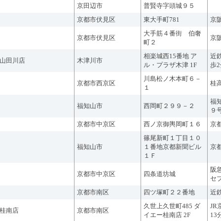
京田辺市
普賢寺字頭城９５
京都市伏見区
東大手町781
京
大手筋４番街 伯奢
京都市伏見区
京
町２
相楽城西15番地 ア
近
山田川店
木津川市
ル・プラザ木津 1F
歩2
川島松ノ木本町６－
京都市西京区
桂
１
福
福知山市
西岡町２９９－２
９
京都市中京区
西ノ京御輿岡町１６
京
篠尾新町１丁目１０
福知山市
１番地京都新聞ビル
京
１Ｆ
阪
京都市中京区
四条道坊城
セ
京都市南区
四ツ塚町２２番地
近
久世上久世町485 ダ
J
桂南店
京都市南区
イエー桂南店 2F
13