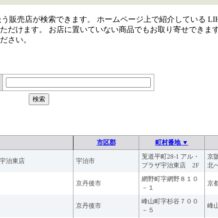
取り扱う販売店が検索できます。 ホームページ上で紹介している LIH
ただけます。 お店に置いていない商品でもお取り寄せできま
ださい。
市区郡
町村番地 ▼
莵道平町28-1 アル・
京
宇治東店
宇治市
プラザ宇治東店 2F
北
網野町字網野８１０
京丹後市
京
－１
峰山町字杉谷７００
京丹後市
峰
－５