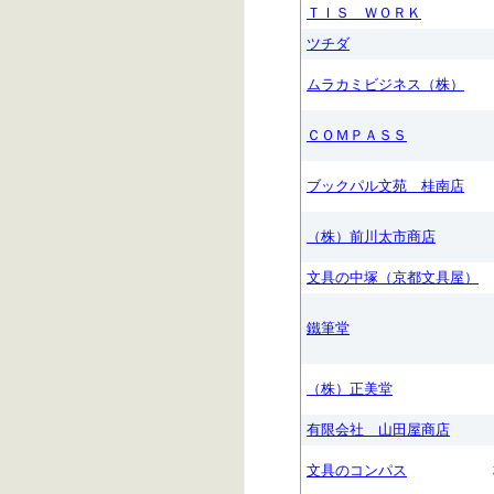
ＴＩＳ ＷＯＲＫ
ツチダ
ムラカミビジネス（株）
ＣＯＭＰＡＳＳ
ブックパル文苑 桂南店
（株）前川太市商店
文具の中塚（京都文具屋）
鐵筆堂
（株）正美堂
有限会社 山田屋商店
文具のコンパス