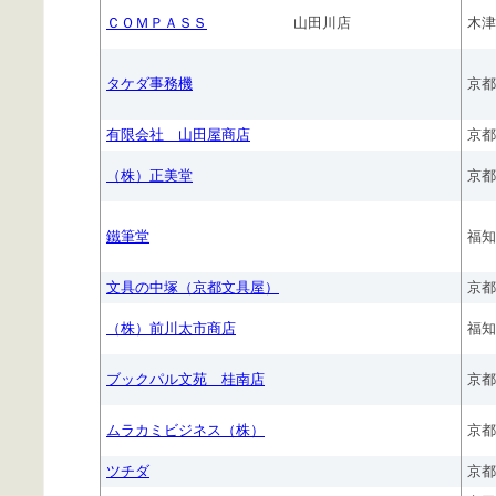
ＣＯＭＰＡＳＳ
山田川店
木津
タケダ事務機
京都
有限会社 山田屋商店
京都
（株）正美堂
京都
鐵筆堂
福知
文具の中塚（京都文具屋）
京都
（株）前川太市商店
福知
ブックパル文苑 桂南店
京都
ムラカミビジネス（株）
京都
ツチダ
京都