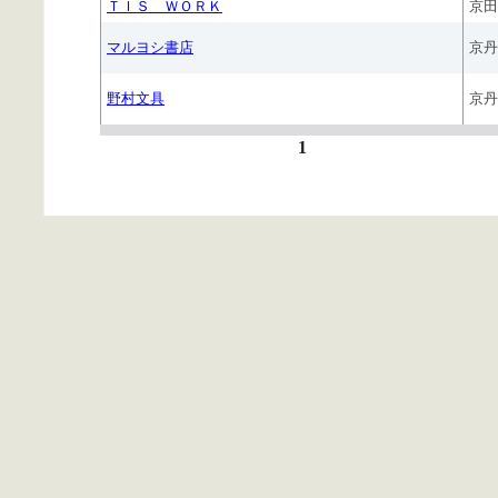
ＴＩＳ ＷＯＲＫ
京田
マルヨシ書店
京丹
野村文具
京丹
1