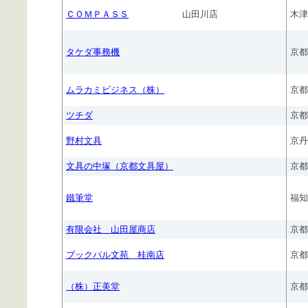
ＣＯＭＰＡＳＳ
山田川店
木津
タケダ事務機
京都
ムラカミビジネス（株）
京都
ツチダ
京都
野村文具
京丹
文具の中塚（京都文具屋）
京都
鐵筆堂
福知
有限会社 山田屋商店
京都
ブックパル文苑 桂南店
京都
（株）正美堂
京都