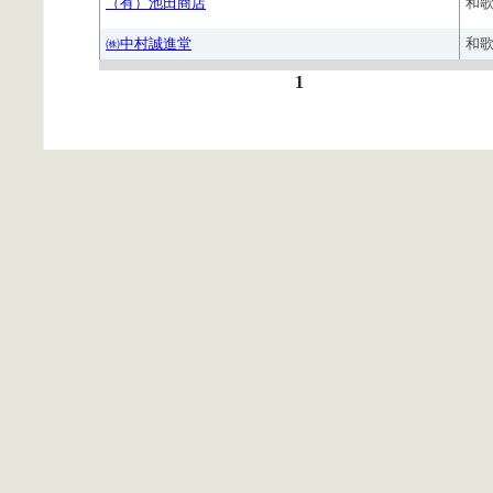
（有）池田商店
和
㈱中村誠進堂
和
1