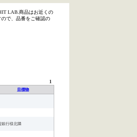
IT LAB.商品はお近くの
すので、品番をご確認の
1
目標物
賀銀行様北隣