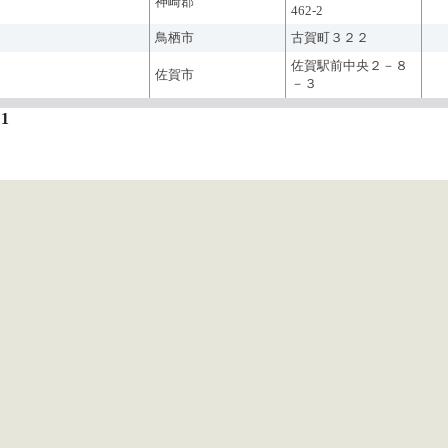
神崎郡
462-2
鳥栖市
古賀町３２２
佐賀駅前中央２－８
佐賀市
－３
1