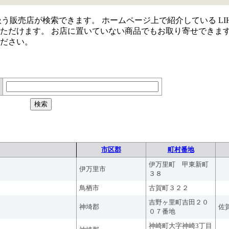
取り扱う販売店が検索できます。 ホームページ上で紹介している LIH
ただけます。 お店に置いていない商品でもお取り寄せできま
ださい。
市区郡
町村番地
伊万里町 甲東新町
伊万里市
３８
鳥栖市
古賀町３２２
吉野ヶ里町吉田２０
神埼郡
佐
０７番地
神崎町大字神崎3丁目