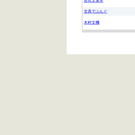
吉丸文栄堂
文具でぶんぐ
木村文機