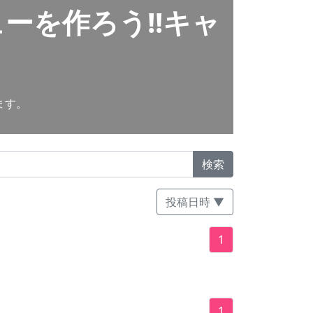
ーを作ろう!!キャ
ます。
検索
投稿日時 ▼
1
1