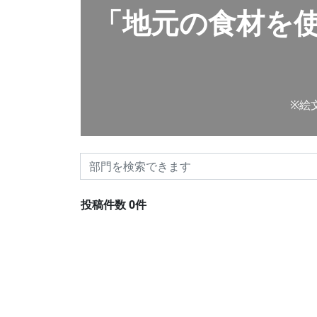
「地元の食材を使
※絵
投稿件数 0件