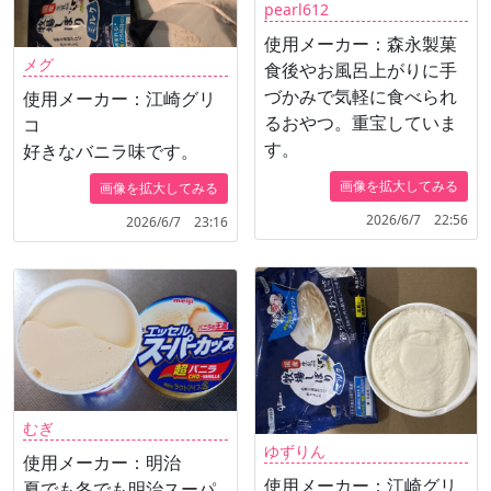
pearl612
使用メーカー：森永製菓
メグ
食後やお風呂上がりに手
づかみで気軽に食べられ
使用メーカー：江崎グリ
るおやつ。重宝していま
コ
す。
好きなバニラ味です。
画像を拡大してみる
画像を拡大してみる
2026/6/7 22:56
2026/6/7 23:16
むぎ
ゆずりん
使用メーカー：明治
使用メーカー：江崎グリ
夏でも冬でも明治スーパ