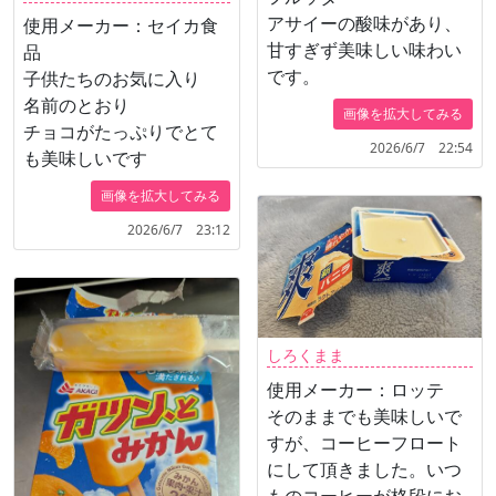
アサイーの酸味があり、
使用メーカー：セイカ食
甘すぎず美味しい味わい
品
です。
子供たちのお気に入り
名前のとおり
画像を拡大してみる
チョコがたっぷりでとて
2026/6/7 22:54
も美味しいです
画像を拡大してみる
2026/6/7 23:12
しろくまま
使用メーカー：ロッテ
そのままでも美味しいで
すが、コーヒーフロート
にして頂きました。いつ
ものコーヒーが格段にお