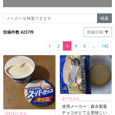
検索
投稿件数 4237件
投稿日時 ▼
1
2
3
4
5
...
142
さーちゃん
使用メーカー：森永製菓
チョコがとても美味しい
ひげおじさん