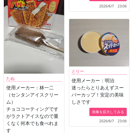
2026/6/7 23:06
とりー
たぬ
使用メーカー：明治
迷ったらとりあえずスー
使用メーカー：林一二
パーカップ！安定の美味
（センタンアイスクリー
しさです
ム）
チョココーティングです
画像を拡大してみる
がラクトアイスなので重
2026/6/7 23:06
くなく何本でも食べれま
す