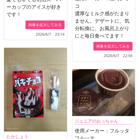
コ
ーカップのアイスが好き
濃厚なミルク感がたまり
です！
ません。デザートに、気
画像を拡大してみる
分転換に、お風呂上がり
2026/6/7 23:14
にと毎日食べてます！
画像を拡大してみる
2026/6/7 22:56
ジュニアのおっちゃん
使用メーカー：フルッタ
たかしょう
フルッタ