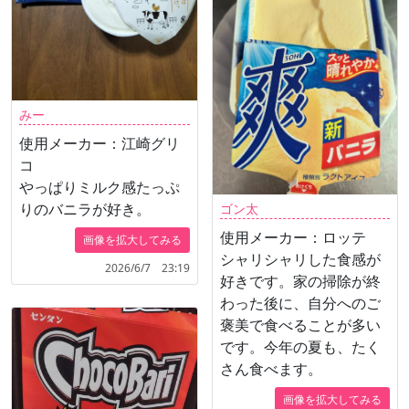
みー
使用メーカー：江崎グリ
コ
やっぱりミルク感たっぷ
りのバニラが好き。
ゴン太
使用メーカー：ロッテ
画像を拡大してみる
シャリシャリした食感が
2026/6/7 23:19
好きです。家の掃除が終
わった後に、自分へのご
褒美で食べることが多い
です。今年の夏も、たく
さん食べます。
画像を拡大してみる