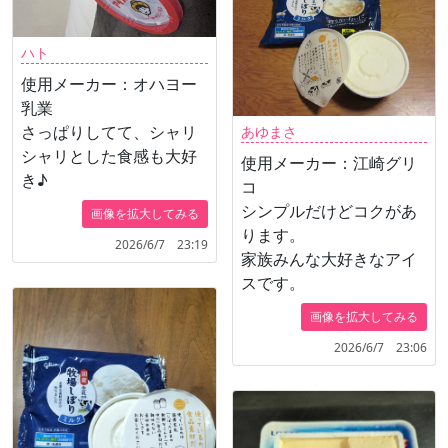
ハト
使用メーカー：オハヨー
乳業
さっぱりしてて、シャリ
あゆまさ
シャリとした食感も大好
使用メーカー：江崎グリ
き♪
コ
シンプルだけどコクがあ
画像を拡大してみる
ります。
2026/6/7 23:19
家族みんな大好きなアイ
スです。
画像を拡大してみる
2026/6/7 23:06