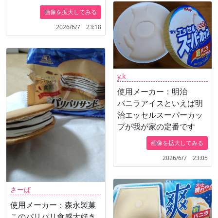
画像を拡大してみる
2026/6/7 23:18
y.k
使用メーカー：明治
バニラアイスといえば明
治エッセルスーパーカッ
プが我が家の定番です
画像を拡大してみる
2026/6/7 23:05
さーば
使用メーカー：森永製菓
このパリパリ食感大好き