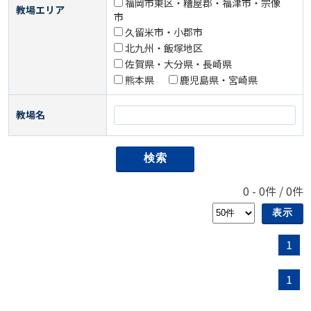
福岡市東区・糟屋郡・福津市・宗像
教場エリア
市
久留米市・小郡市
北九州・飯塚地区
佐賀県・大分県・長崎県
熊本県
鹿児島県・宮崎県
教場名
0
-
0
件 /
0
件
1
1