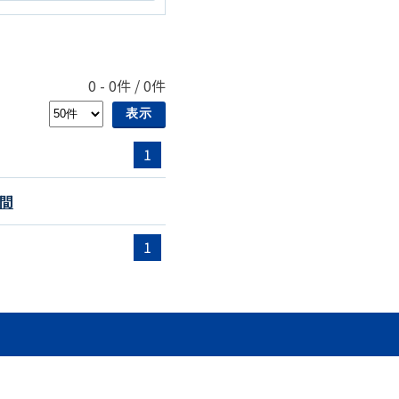
0
-
0
件 /
0
件
1
間
1