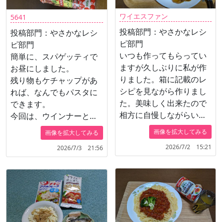
ワイエスファン
5641
投稿部門：やさかなレシ
投稿部門：やさかなレシ
ピ部門
ピ部門
いつも作ってもらってい
簡単に、スパゲッティで
ますが久しぶりに私が作
お昼にしました。
りました。箱に記載のレ
残り物もケチャップがあ
シピを見ながら作りまし
れば、なんでもパスタに
た。美味しく出来たので
できます。
相方に自慢しながらいた
今回は、ウインナーとあ
だきました。
さりのむきみを入れてみ
画像を拡大してみる
画像を拡大してみる
ました。
2026/7/2 15:21
2026/7/3 21:56