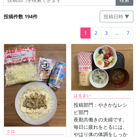
検索
投稿件数 194件
投稿日時 ▼
1
2
3
...
7
はるまい
投稿部門：やさかなレシ
ピ部門
夜勤共働きの夫婦です。
毎日に疲れをとるには、
クロ
やはり体の体調をしっか