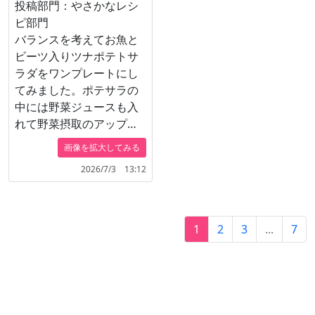
投稿部門：やさかなレシ
ピ部門
バランスを考えてお魚と
ビーツ入りツナポテトサ
ラダをワンプレートにし
てみました。ポテサラの
中には野菜ジュースも入
れて野菜摂取のアップを
しています。
画像を拡大してみる
料理名は鯖塩の野菜もり
2026/7/3 13:12
もりツナポテト添え
1
2
3
...
7