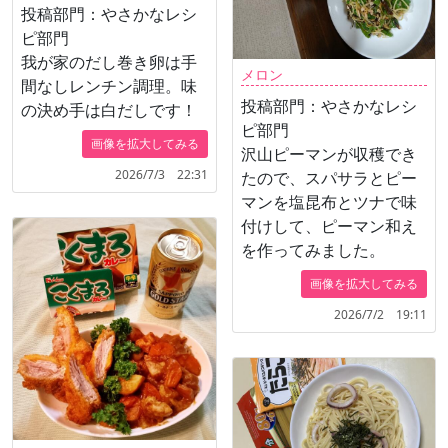
投稿部門：やさかなレシ
ピ部門
我が家のだし巻き卵は手
メロン
間なしレンチン調理。味
投稿部門：やさかなレシ
の決め手は白だしです！
ピ部門
画像を拡大してみる
沢山ピーマンが収穫でき
2026/7/3 22:31
たので、スパサラとピー
マンを塩昆布とツナで味
付けして、ピーマン和え
を作ってみました。
画像を拡大してみる
2026/7/2 19:11