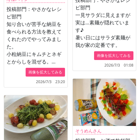
ピ部門
投稿部門：やさかなレシ
一見サラダに見えますが
ピ部門
実は…素麺が隠れていま
知り合いが苦手な納豆を
す♪
食べられる方法を教えて
暑い日にはサラダ素麺が
くれたのでやってみまし
我が家の定番です。
た。
小粒納豆にキムチとネギ
画像を拡大してみる
とからしを混ぜる。
2026/7/3 01:08
完食できました。
画像を拡大してみる
2026/7/3 23:20
そうめんさん