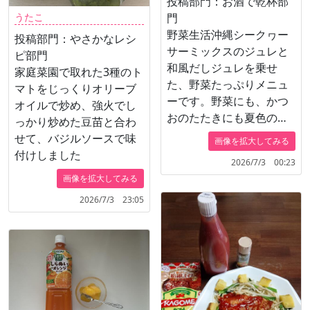
投稿部門：お酒で乾杯部
うたこ
門
野菜生活沖縄シークヮー
投稿部門：やさかなレシ
サーミックスのジュレと
ピ部門
和風だしジュレを乗せ
家庭菜園で取れた3種のト
た、野菜たっぷりメニュ
マトをじっくりオリーブ
ーです。野菜にも、かつ
オイルで炒め、強火でし
おのたたきにも夏色のさ
っかり炒めた豆苗と合わ
わやかな沖縄シークヮー
せて、バジルソースで味
画像を拡大してみる
サージュレが合います。
付けしました
2026/7/3 00:23
濃いめのレモンサワーで
画像を拡大してみる
カンパーイ！
2026/7/3 23:05