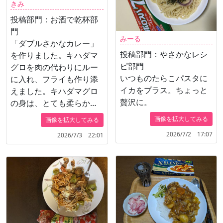
きみ
投稿部門：お酒で乾杯部
門
みーる
「ダブルさかなカレー」
投稿部門：やさかなレシ
を作りました。キハダマ
ピ部門
グロを肉の代わりにルー
いつものたらこパスタに
に入れ、フライも作り添
イカをプラス。ちょっと
えました。キハダマグロ
贅沢に。
の身は、とても柔らかく
て食べやすく、父も喜ん
画像を拡大してみる
画像を拡大してみる
でくれました。野菜も沢
2026/7/2 17:07
2026/7/3 22:01
山美味しく食べれるから
だ想いの乾杯メニューで
す。