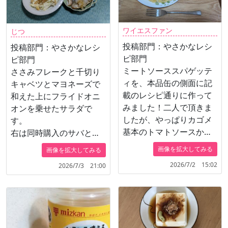
ワイエスファン
じつ
投稿部門：やさかなレシ
投稿部門：やさかなレシ
ピ部門
ピ部門
ミートソーススパゲッテ
ささみフレークと千切り
ィを、本品缶の側面に記
キャベツとマヨネーズで
載のレシピ通りに作って
和えた上にフライドオニ
みました！二人で頂きま
オンを乗せたサラダで
したが、やっぱりカゴメ
す。
基本のトマトソースから
右は同時購入のサバとイ
作るとレトルトより、す
カの干物を焼いてサバの
画像を拡大してみる
画像を拡大してみる
ごく美味しいって言いな
上に大根おろしを乗せた
2026/7/2 15:02
2026/7/3 21:00
がら、楽しくいただきま
だけです。
した。