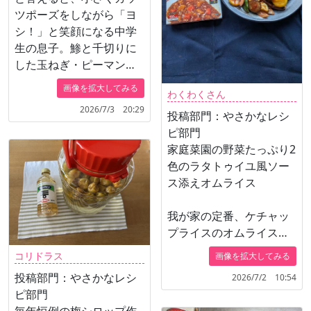
ツポーズをしながら「ヨ
シ！」と笑顔になる中学
生の息子。鯵と千切りに
した玉ねぎ・ピーマン・
ニンジン。しっかり漬か
画像を拡大してみる
わくわくさん
った二日目も美味しい！
2026/7/3 20:29
投稿部門：やさかなレシ
ピ部門
家庭菜園の野菜たっぷり2
色のラタトゥイユ風ソー
ス添えオムライス
我が家の定番、ケチャッ
プライスのオムライス
に、トマト味とカレー味2
コリドラス
画像を拡大してみる
色のラタトゥイユ風ソー
投稿部門：やさかなレシ
2026/7/2 10:54
スを添えました。家庭菜
ピ部門
園の夏野菜をたっぷり使
毎年恒例の梅シロップ作