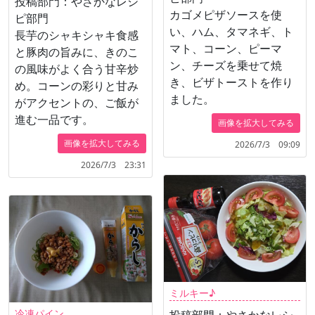
投稿部門：やさかなレシ
カゴメピザソースを使
ピ部門
い、ハム、タマネギ、ト
長芋のシャキシャキ食感
マト、コーン、ピーマ
と豚肉の旨みに、きのこ
ン、チーズを乗せて焼
の風味がよく合う甘辛炒
き、ビザトーストを作り
め。コーンの彩りと甘み
ました。
がアクセントの、ご飯が
進む一品です。
画像を拡大してみる
画像を拡大してみる
2026/7/3 09:09
2026/7/3 23:31
ミルキー♪
冷凍パイン
投稿部門：やさかなレシ