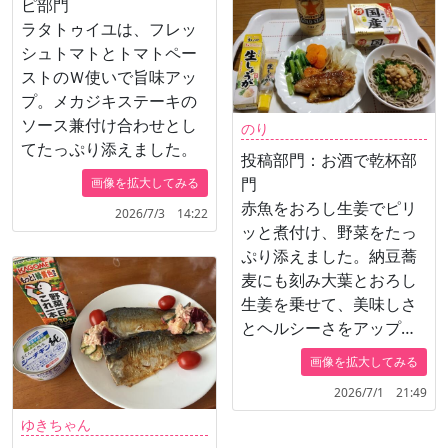
ピ部門
ラタトゥイユは、フレッ
シュトマトとトマトペー
ストのＷ使いで旨味アッ
プ。メカジキステーキの
ソース兼付け合わせとし
のり
てたっぷり添えました。
投稿部門：お酒で乾杯部
門
画像を拡大してみる
赤魚をおろし生姜でピリ
2026/7/3 14:22
ッと煮付け、野菜をたっ
ぷり添えました。納豆蕎
麦にも刻み大葉とおろし
生姜を乗せて、美味しさ
とヘルシーさをアップし
ました。身体に優しいメ
画像を拡大してみる
ニューで乾杯です。
2026/7/1 21:49
ゆきちゃん