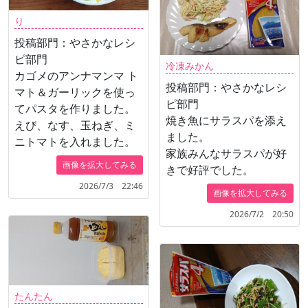
り
投稿部門：やさかなレシ
ピ部門
冷凍みかん
カゴメのアンナマンマ ト
投稿部門：やさかなレシ
マト＆ガーリックを使っ
ピ部門
てパスタを作りました。
焼き魚にサラスパを添え
えび、なす、玉ねぎ、ミ
ました。
ニトマトを入れました。
家族みんなサラスパが好
画像を拡大してみる
きで好評でした。
2026/7/3 22:46
画像を拡大してみる
2026/7/2 20:50
たんたん