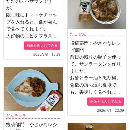
ただのスパサラダです
が、
隠し味にトマトケチャッ
プを入れると、孫が喜ん
で食べてくれます。
たこせん
大好物のエビをプラスし
ました。
投稿部門：やさかなレシ
画像を拡大してみる
ピ部門
2026/7/3 15:28
前日の残りの餃子を使っ
て、サンラータンを作り
ました。
お酢とラー油と黒胡椒、
食欲の落ち込む夏場で
も、美味しく食べれまし
た。
画像を拡大してみる
2026/7/1 22:09
どんチッチ
投稿部門：やさかなレシ