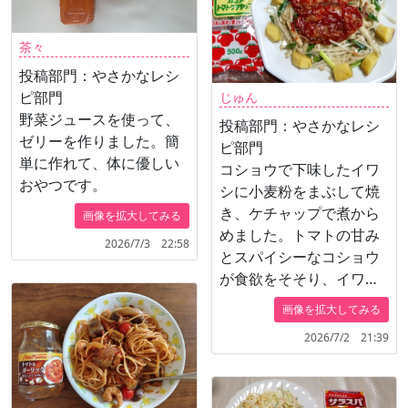
茶々
投稿部門：やさかなレシ
ピ部門
じゅん
野菜ジュースを使って、
投稿部門：やさかなレシ
ゼリーを作りました。簡
ピ部門
単に作れて、体に優しい
コショウで下味したイワ
おやつです。
シに小麦粉をまぶして焼
き、ケチャップで煮から
画像を拡大してみる
めました。トマトの甘み
2026/7/3 22:58
とスパイシーなコショウ
が食欲をそそり、イワシ
と野菜が美味しくたっぷ
画像を拡大してみる
り食べられます。簡単に
2026/7/2 21:39
作れる父の日の魚料理で
す。