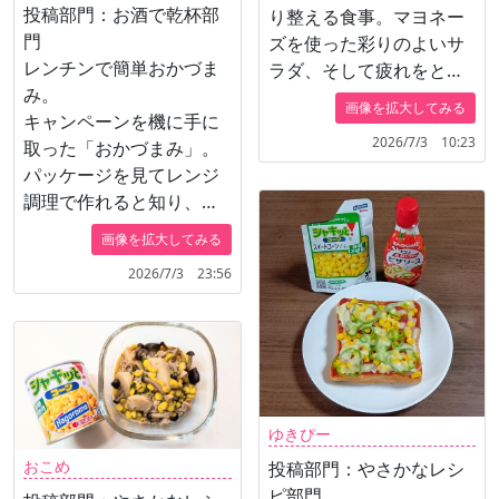
投稿部門：お酒で乾杯部
り整える食事。マヨネー
門
ズを使った彩りのよいサ
レンチンで簡単おかづま
ラダ、そして疲れをとる
み。
栄養オルニチンのしじみ
画像を拡大してみる
キャンペーンを機に手に
のお味噌汁をそろえまし
2026/7/3 10:23
取った「おかづまみ」。
た。
パッケージを見てレンジ
調理で作れると知り、こ
れなら作れそうと購入。
画像を拡大してみる
ボイルあさりが美味しそ
2026/7/3 23:56
うだったので、鶏ひき肉
の代わりに使いました。
豆腐は食べやすいように
切り、カットキャベツの
千切りを敷きました。冷
めても美味しい。スイカ
ゆきぴー
味の氷彩で夏を感じまし
おこめ
投稿部門：やさかなレシ
た。
ピ部門