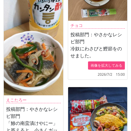
チョコ
投稿部門：やさかなレシ
ピ部門
冷奴にわさびと鰹節をの
せました。
画像を拡大してみる
2026/7/2 15:00
えこたろー
投稿部門：やさかなレシ
ピ部門
「鯵の南蛮漬けやにー」
と答えると、小さくガッ