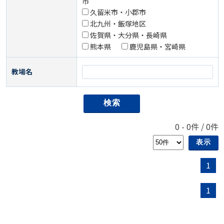
市
久留米市・小郡市
北九州・飯塚地区
佐賀県・大分県・長崎県
熊本県
鹿児島県・宮崎県
教場名
0
-
0
件 /
0
件
1
1