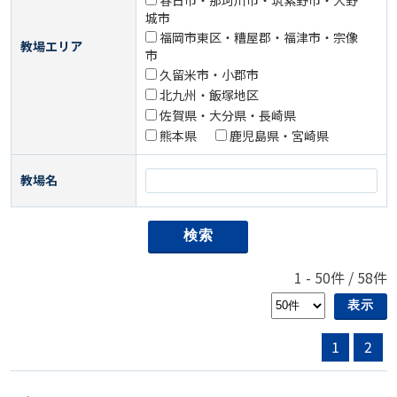
春日市・那珂川市・筑紫野市・大野
城市
福岡市東区・糟屋郡・福津市・宗像
教場エリア
市
久留米市・小郡市
北九州・飯塚地区
佐賀県・大分県・長崎県
熊本県
鹿児島県・宮崎県
教場名
1
-
50
件 /
58
件
1
2