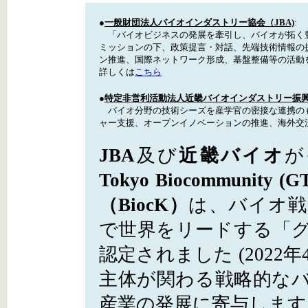
●
一般財団法人バイオインダストリー協会（JBA)
:
「バイオビジネスの発展を牽引し、バイオが拓く豊
ミッションの下、政策提言・対話、先端技術情報の
ン推進、国際ネットワーク形成、基盤整備等の活
詳しくは
こちら
●
特定非営利活動法人近畿バイオインダストリー振興会
バイオ分野の技術シーズを産学官の密接な連携の
ャー支援、オープンイノベーションの推進、海外交
JBA
及び
近畿バイオ
が
Tokyo Biocommunity (G
（BiocK）
は、バイオ戦
で世界をリードする「
認定されました (202
主体が関わる戦略的な
産業の発展に寄与しま