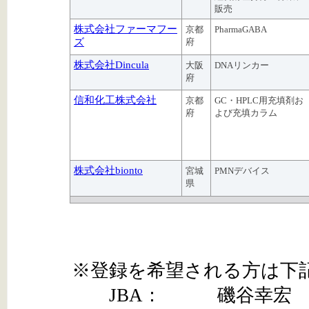
販売
株式会社ファーマフー
京都
PharmaGABA
ズ
府
株式会社Dincula
大阪
DNAリンカー
府
信和化工株式会社
京都
GC・HPLC用充填剤お
府
よび充填カラム
株式会社bionto
宮城
PMNデバイス
県
※登録を希望される方は下
JBA： 磯谷幸宏 isogaiykh