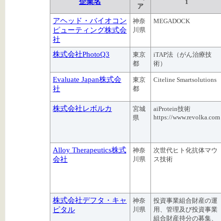
企業名
1
ア
アヘッド・バイオコン
神奈
MEGADOCK
ピューティング株式会
川県
社
株式会社PhotoQ3
東京
iTAP法（がん治療技
都
術）
Evaluate Japan株式会
東京
Citeline Smartsolutions
社
都
株式会社レボルカ
宮城
aiProtein技術
https://www.revolka.com
県
Alloy Therapeutics株式
神奈
次世代ヒト化抗体マウ
会社
川県
ス技術
株式会社デフタ・キャ
神奈
投資事業組合財産の運
ピタル
川県
用、管理及び投資事業
組合財産持分の募集、